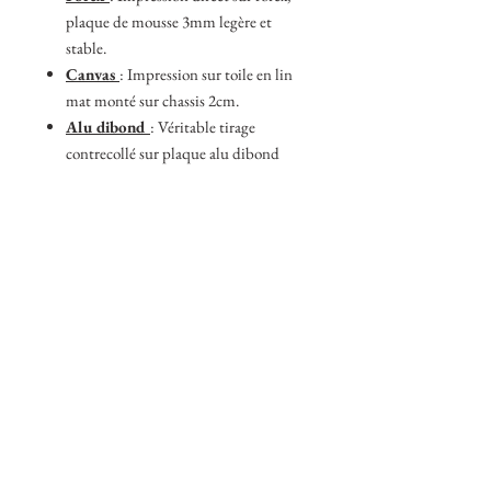
plaque de mousse 3mm legère et
stable.
Canvas
: Impression sur toile en lin
mat monté sur chassis 2cm.
Alu dibond
: Véritable tirage
contrecollé sur plaque alu dibond
3mm fini mat.
Bois gris anthracite
: Véritable
tirage contrecollé sur bois MDF gris
anthracite 19mm.
Bois naturel
: Véritable tirage
contrecollé sur bois multiplex 18mm.
Acrylique
: Véritable tirage sous verre
acrylique 5mm.
Me contacter
:
- Impréssion personalisé
- Photo non présente dans la boutique