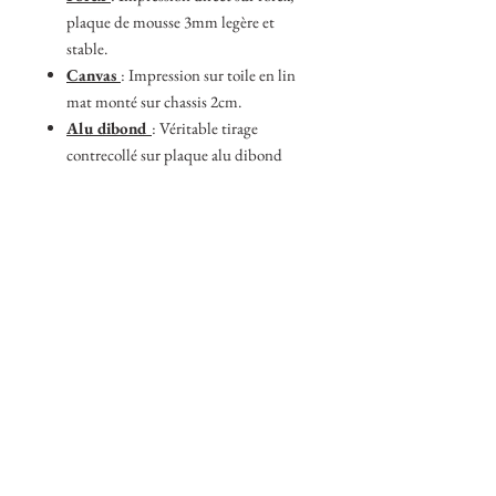
plaque de mousse 3mm legère et
stable.
Canvas
: Impression sur toile en lin
mat monté sur chassis 2cm.
Alu dibond
: Véritable tirage
contrecollé sur plaque alu dibond
3mm fini mat.
Bois gris anthracite
: Véritable
tirage contrecollé sur bois MDF gris
anthracite 19mm.
Bois naturel
: Véritable tirage
contrecollé sur bois multiplex 18mm.
Acrylique
: Véritable tirage sous verre
acrylique 5mm.
Me contacter
:
- Impréssion personalisé
- Photo non présente dans la boutique